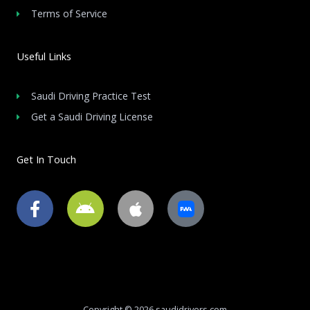
Terms of Service
Useful Links
Saudi Driving Practice Test
Get a Saudi Driving License
Get In Touch
F
A
A
a
n
p
c
d
p
e
r
l
b
o
e
o
i
o
d
Copyright © 2026 saudidrivers.com