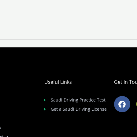
Useful Links
Get In To
F
Saudi Driving Practice Test
a
Get a Saudi Driving License
c
e
b
y
o
vice