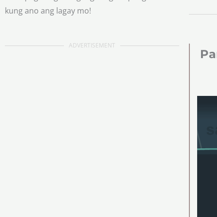
kung ano ang lagay mo!
ADVERTISEMENT
Pa