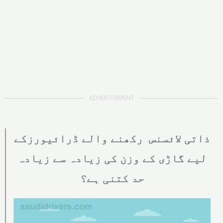
ADVERTISEMENT
ذاتی لائسنس رکھنے والے ڈرائیورزکے
لیے گاڑی کے وزن کی زیادہ سے زیادہ
حد کتنی ہے؟